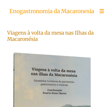
Skip
Enogastronomia da Macaronesia
to
main
content
Viagens à volta da mesa nas Ilhas da
Macaronésia