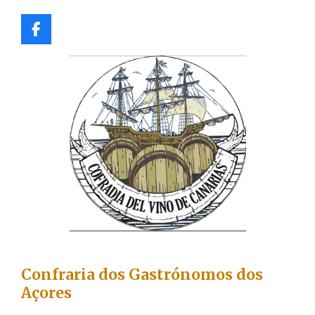
F
a
c
e
b
o
o
k
Confraria dos Gastrónomos dos
Açores