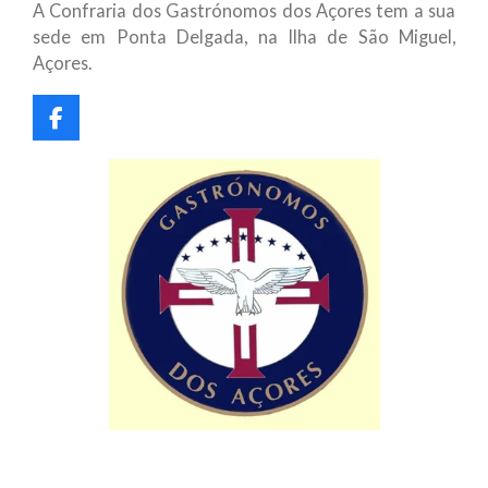
A Confraria dos Gastrónomos dos Açores tem a sua
sede em Ponta Delgada, na Ilha de São Miguel,
Açores.
F
a
c
e
b
o
o
k