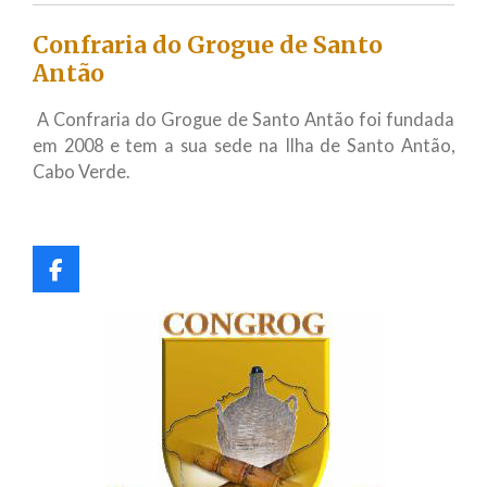
Confraria do Grogue de Santo
Antão
A Confraria do Grogue de Santo Antão foi fundada
em 2008 e tem a sua sede na Ilha de Santo Antão,
Cabo Verde.
F
a
c
e
b
o
o
k